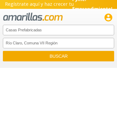
Pyme!
Regístrate aquí y haz crecer tu
Emprendimiento!
