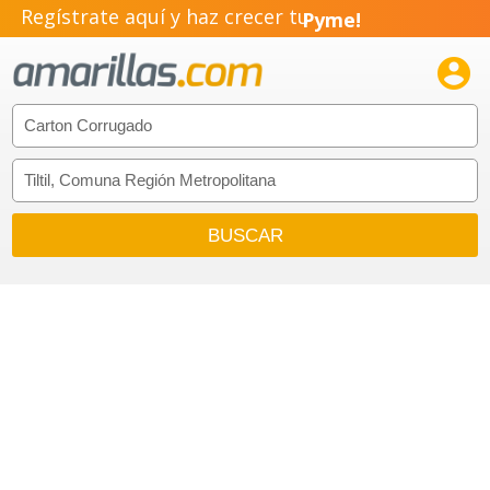
Regístrate aquí y haz crecer tu
Pyme!
Emprendimiento!
