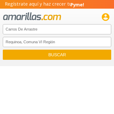
Regístrate aquí y haz crecer tu
Pyme!
Emprendimiento!
