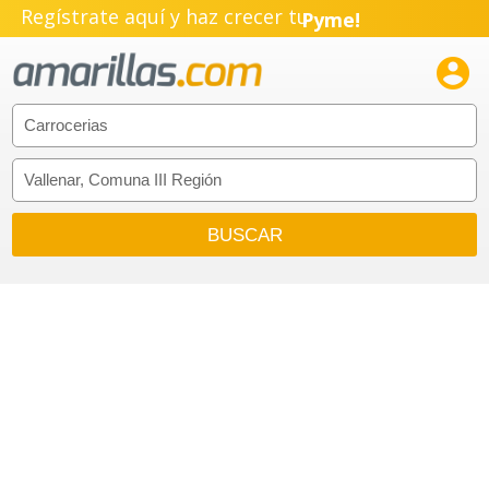
Regístrate aquí y haz crecer tu
Pyme!
Emprendimiento!
