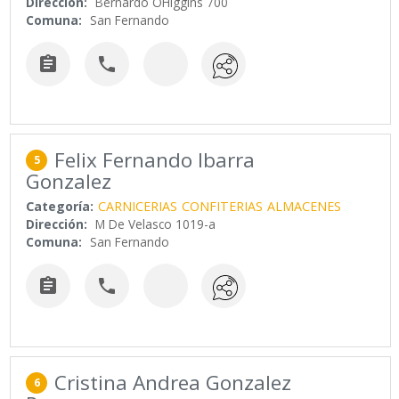
Dirección:
Bernardo OHiggins 700
Comuna:
San Fernando


Felix Fernando Ibarra
5
Gonzalez
Categoría:
CARNICERIAS
CONFITERIAS
ALMACENES
Dirección:
M De Velasco 1019-a
Comuna:
San Fernando


Cristina Andrea Gonzalez
6