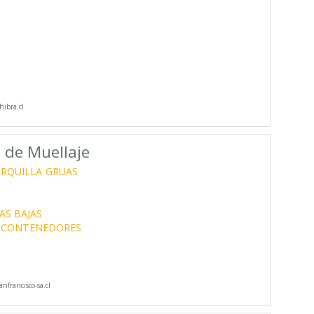
ibra.cl
 de Muellaje
ORQUILLA
GRUAS
AS BAJAS
 CONTENEDORES
nfrancisco-sa.cl