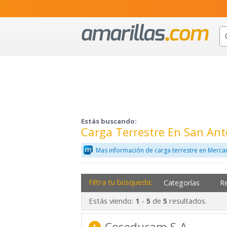
Estás buscando:
Carga Terrestre En San An
Mas información de carga terrestre en Merca
Filtra tu búsqueda:
Categorías
R
Estás viendo:
-
de
resultados.
1
5
5
Coseducam S.A.
1