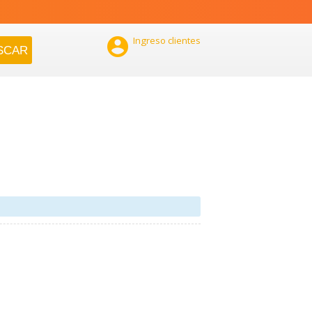

Ingreso clientes