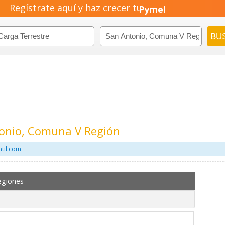
Regístrate aquí y haz crecer tu
Emprendimiento!
tonio, Comuna V Región
ntil.com
egiones