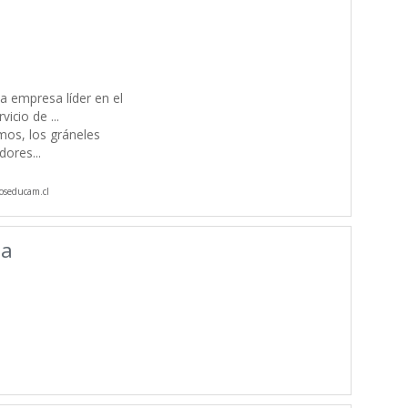
S
 empresa líder en el
rvicio de ...
mos, los gráneles
edores
...
oseducam.cl
da
S