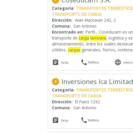
Categoría:
TRANSPORTES TERRESTRE
TRANSPORTE DE CARGA
Dirección:
Alan Macowan 242, 2
Comuna:
San Antonio
Encontrado en:
Perfil...
Coseducam es una
transporte de
, logística y se
carga
terrestre
almacenamiento, entre los cuales destaca
sólidos,
generales, fierros, conten
cargas



Teléfono
www.c
Ficha
Inversiones Ica Limita
2
Categoría:
TRANSPORTES TERRESTRE
TRANSPORTE DE CARGA
Dirección:
El Paico 1292
Comuna:
San Antonio


Teléfono
Ficha