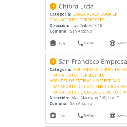
Chibra Ltda.
3
Categoría:
CARGA AEREA
COURIER
TRANSPORTES TERRESTRES
Dirección:
Los Ceibos 1018
Comuna:
San Antonio



Teléfono
www.ch
Ficha
San Francisco Empresa
4
Categoría:
ARRIENDO DE GRUAS DE H
TRANSPORTES TERRESTRES
AGENTES DE ESTIBAS Y DESESTIBAS
TRANSPORTE DE CONTENEDORES
CAM
TRANSPORTE DE CARGA
GRUAS PORTA
Dirección:
Alan Macowan 242, Loc. C
Comuna:
San Antonio



Teléfono
www.sa
Ficha