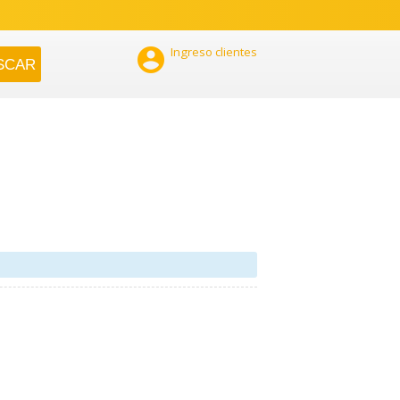

Ingreso clientes