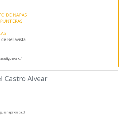
TO DE NAPAS
PUNTERAS
EAS
de Bellavista
rasfigueroa.cl/
l Castro Alvear
uasnapaforada.cl