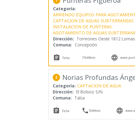
Punteras Figueroa
1
Categoría:
ARRIENDO EQUIPOS PARA AGOTAMIEN
CAPTACION DE AGUAS SUBTERRANEAS
INSTALACION DE PUNTERAS
AGOTAMIENTO DE AGUAS SUBTERRAN
Dirección:
Torreones Oeste 1812 Lomas 
Comuna:
Concepción



Teléfono
www.punte
Ficha
Norias Profundas Ánge
2
Categoría:
CAPTACION DE AGUA
Dirección:
El Bolsico S/N
Comuna:
Talca



Teléfono
www.ag
Ficha