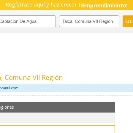
Regístrate aquí y haz crecer tu
Emprendimiento!
a, Comuna VII Región
rcantil.com
egiones