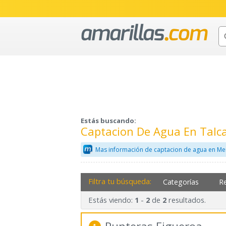
Estás buscando:
Captacion De Agua En Talc
Mas información de captacion de agua en Me
Filtra tu búsqueda:
Categorías
R
Estás viendo:
-
de
resultados.
1
2
2