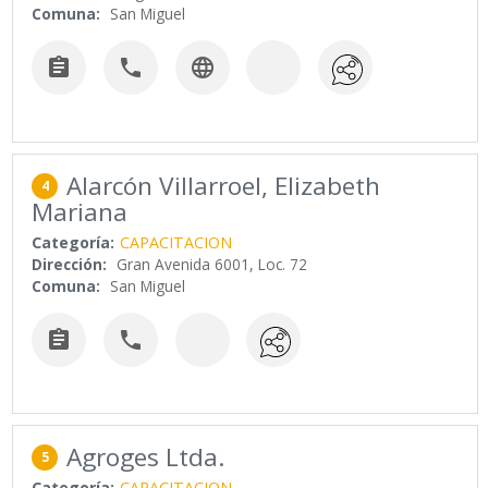
Comuna:
San Miguel



Alarcón Villarroel, Elizabeth
4
Mariana
Categoría:
CAPACITACION
Dirección:
Gran Avenida 6001, Loc. 72
Comuna:
San Miguel


Agroges Ltda.
5
Categoría:
CAPACITACION