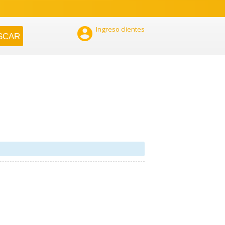

Ingreso clientes