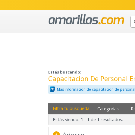
Estás buscando:
Capacitacion De Personal E
Mas información de capacitacion de personal
Filtra tu búsqueda:
Categorías
R
Estás viendo:
-
de
resultados.
1
1
1
Adecco
1