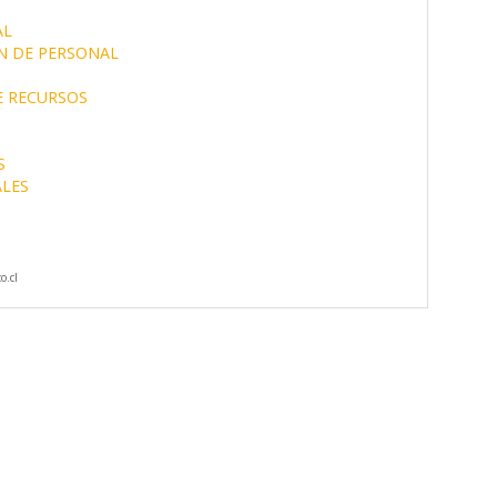
AL
N DE PERSONAL
E RECURSOS
S
ALES
o.cl