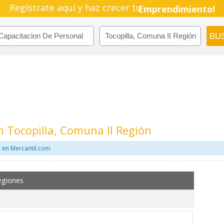
Regístrate aquí y haz crecer tu
Emprendimiento!
n Tocopilla, Comuna II Región
 en Mercantil.com
egiones