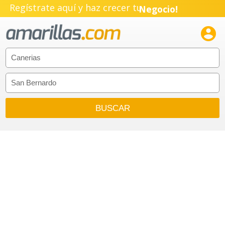
Regístrate aquí y haz crecer tu
Negocio!
Pyme!

Emprendimiento!