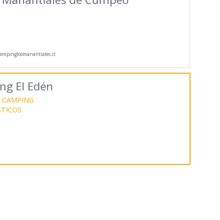
mpinglosmanantiales.cl
ng El Edén
CAMPING
STICOS