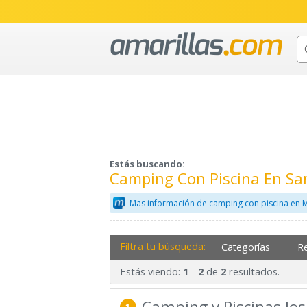
Estás buscando:
Camping Con Piscina En Sa
Mas información de camping con piscina en 
Filtra tu búsqueda:
Categorías
R
Estás viendo:
-
de
resultados.
1
2
2
Camping y Piscinas lo
1