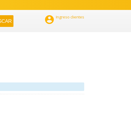

Ingreso clientes