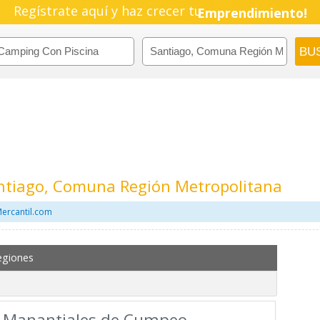
Regístrate aquí y haz crecer tu
Emprendimiento!
ntiago, Comuna Región Metropolitana
Mercantil.com
egiones
s Manantiales de Cumpeo