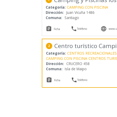
Categoría:
CAMPING CON PISCINA
Dirección:
Juan Vicuña 1486
Comuna:
Santiago



Teléfono
www.ca
Ficha
Centro turístico Campi
2
Categoría:
CENTROS RECREACIONALES
CAMPING CON PISCINA
CENTROS TURI
Dirección:
CRUCERO 458
Comuna:
Isla de Maipo


Teléfono
Ficha