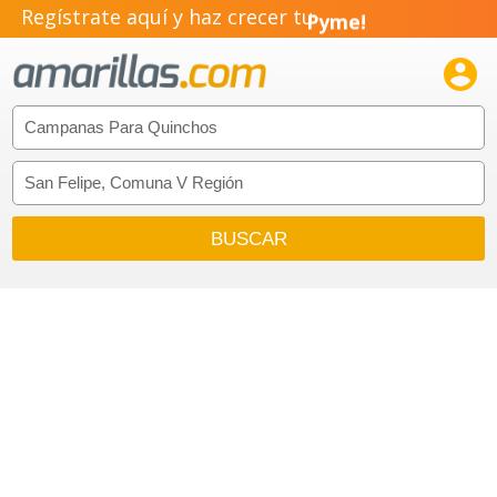
Regístrate aquí y haz crecer tu
Pyme!
Emprendimiento!
