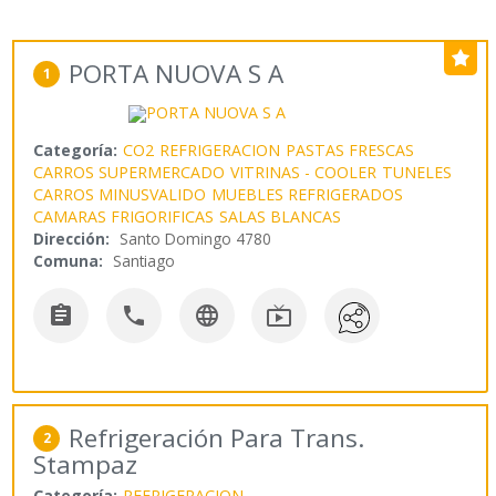
PORTA NUOVA S A
1
Categoría:
CO2
REFRIGERACION
PASTAS FRESCAS
CARROS SUPERMERCADO
VITRINAS - COOLER
TUNELES
CARROS MINUSVALIDO
MUEBLES REFRIGERADOS
CAMARAS FRIGORIFICAS
SALAS BLANCAS
Dirección:
Santo Domingo 4780
Comuna:
Santiago




Refrigeración Para Trans.
2
Stampaz
Categoría:
REFRIGERACION