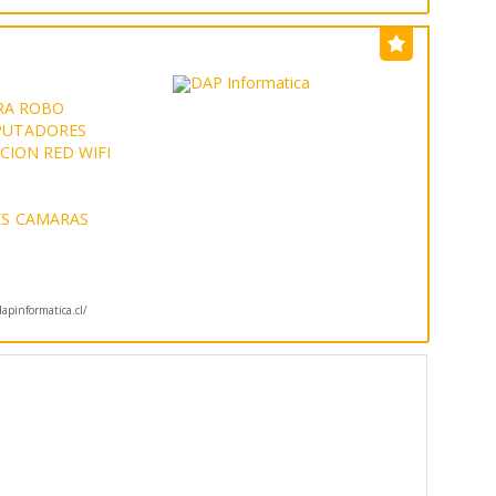
RA ROBO
PUTADORES
CION RED WIFI
S
CAMARAS
pinformatica.cl/