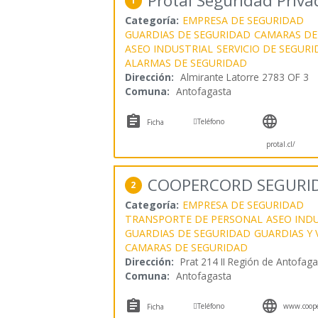
Protal Seguridad Priva
1
Categoría:
EMPRESA DE SEGURIDAD
GUARDIAS DE SEGURIDAD
CAMARAS DE
ASEO INDUSTRIAL
SERVICIO DE SEGUR
ALARMAS DE SEGURIDAD
Dirección:
Almirante Latorre 2783 OF 3
Comuna:
Antofagasta



Teléfono
Ficha
protal.cl/
COOPERCORD SEGURI
2
Categoría:
EMPRESA DE SEGURIDAD
TRANSPORTE DE PERSONAL
ASEO IND
GUARDIAS DE SEGURIDAD
GUARDIAS Y 
CAMARAS DE SEGURIDAD
Dirección:
Prat 214 II Región de Antofaga
Comuna:
Antofagasta



Teléfono
www.coope
Ficha