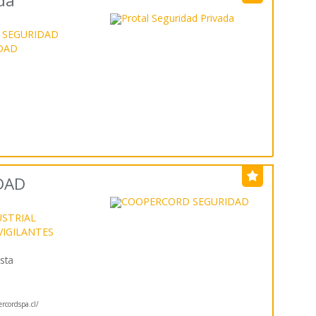
da
 SEGURIDAD
IDAD
DAD
USTRIAL
VIGILANTES
sta
rcordspa.cl/