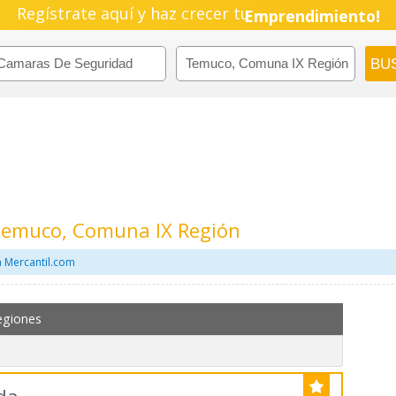
Regístrate aquí y haz crecer tu
Pyme!
Emprendimiento!
Temuco, Comuna IX Región
 Mercantil.com
egiones