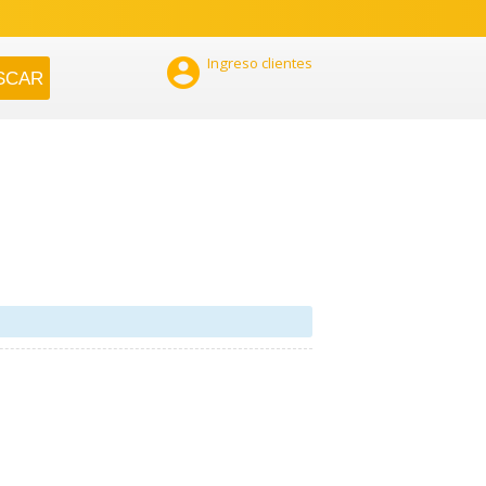

Ingreso clientes