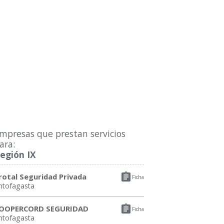
mpresas que prestan servicios
ara:
egión IX

rotal Seguridad Privada
Ficha
ntofagasta

OOPERCORD SEGURIDAD
Ficha
ntofagasta