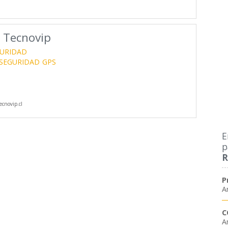
 Tecnovip
GURIDAD
SEGURIDAD
GPS
cnovip.cl
E
p
R
P
A
C
A