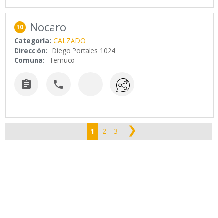
Nocaro
10
Categoría:
CALZADO
Dirección:
Diego Portales 1024
Comuna:
Temuco


❯
1
2
3