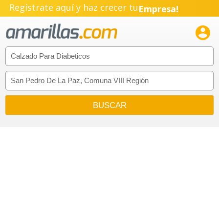
Regístrate aquí y haz crecer tu
Empresa!
Negocio!

Pyme!
Emprendimiento!