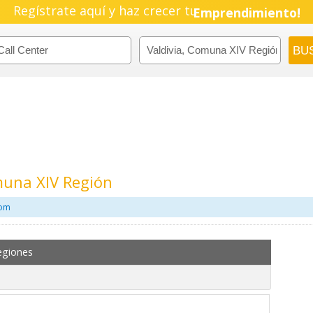
Pyme!
Regístrate aquí y haz crecer tu
Emprendimiento!
omuna XIV Región
com
egiones