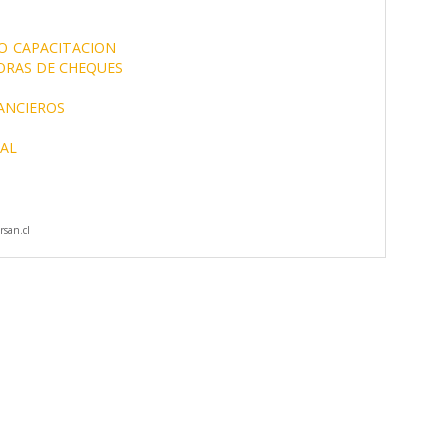
O
CAPACITACION
RAS DE CHEQUES
NANCIEROS
IAL
san.cl