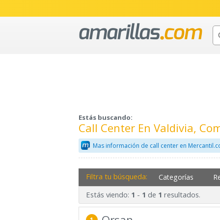
Estás buscando:
Call Center En Valdivia, C
Mas información de call center en Mercantil.
Filtra tu búsqueda:
Categorías
R
Estás viendo:
-
de
resultados.
1
1
1
Orsan
1