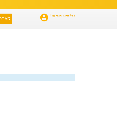

Ingreso clientes