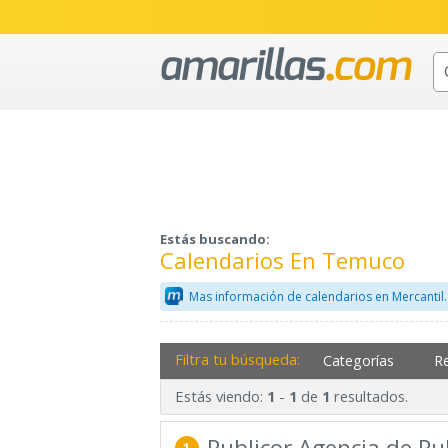
Estás buscando:
Calendarios En Temuco
Mas información de calendarios en Mercanti
Filtra tu búsqueda:
Categorías
R
Estás viendo:
-
de
resultados.
1
1
1
Publicor Agencia de Pu
1