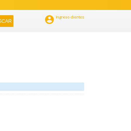

Ingreso clientes