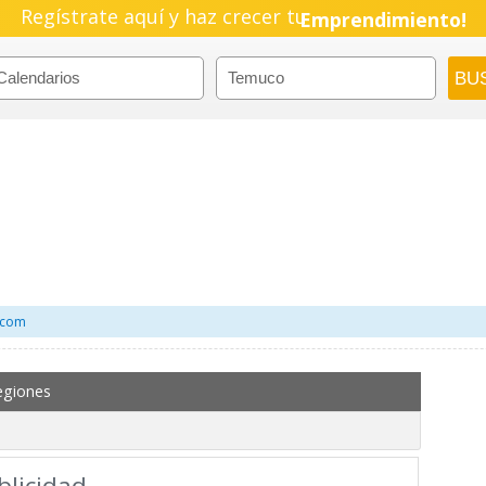
Regístrate aquí y haz crecer tu
Emprendimiento!
l.com
egiones
blicidad