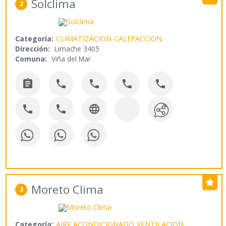
Solclima
2
Categoría:
CLIMATIZACION
CALEFACCION
Dirección:
Limache 3405
Comuna:
Viña del Mar








Moreto Clima
3
Categoría:
AIRE ACONDICIONADO
VENTILACION