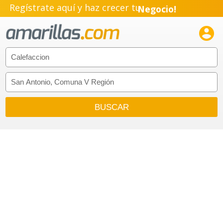
Regístrate aquí y haz crecer tu
Negocio!
Pyme!

Emprendimiento!