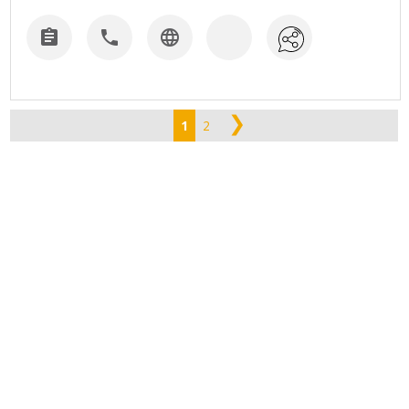



❯
1
2