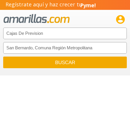
Regístrate aquí y haz crecer tu
Pyme!
Emprendimiento!
