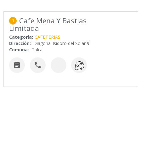
Cafe Mena Y Bastias
1
Limitada
Categoría:
CAFETERIAS
Dirección:
Diagonal Isidoro del Solar 9
Comuna:
Talca

