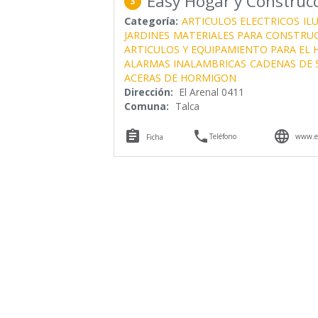
Easy Hogar y Construc
3
Categoría:
ARTICULOS ELECTRICOS
IL
JARDINES
MATERIALES PARA CONSTRU
ARTICULOS Y EQUIPAMIENTO PARA EL
ALARMAS INALAMBRICAS
CADENAS DE 
ACERAS DE HORMIGON
Dirección:
El Arenal 0411
Comuna:
Talca



Teléfono
www.ea
Ficha