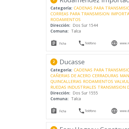
Categoría:
CADENAS PARA TRANSMISI
CORREAS PARA TRANSMISION
IMPORTA
RODAMIENTOS
Dirección:
Dos Sur 1544
Comuna:
Talca



Teléfono
www.r
Ficha
Ducasse
2
Categoría:
CADENAS PARA TRANSMISI
CAÑERIAS DE ACERO
CERRADURAS
MAN
QUINCALLERIAS
RODAMIENTOS
VALVU
RUEDAS INDUSTRIALES
TRANSMISION 
Dirección:
Dos Sur 1555
Comuna:
Talca



Teléfono
www.du
Ficha