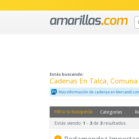
Estás buscando:
Cadenas En Talca, Comuna 
Mas información de cadenas en Mercantil.co
Filtra tu búsqueda:
Categorías
R
Estás viendo:
-
de
resultados.
1
3
3
Rodamendez Importad
1