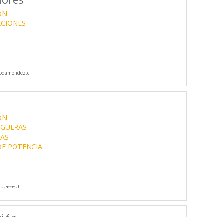
ON
CIONES
odamendez.cl
ON
GUERAS
LAS
DE POTENCIA
casse.cl