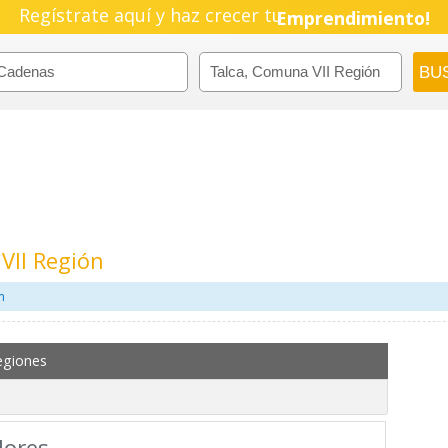
Pyme!
Regístrate aquí y haz crecer tu
Emprendimiento!
VII Región
m
egiones
ores