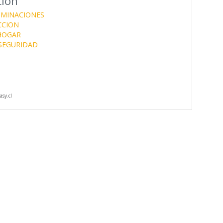
ción
UMINACIONES
CCION
 HOGAR
SEGURIDAD
sy.cl