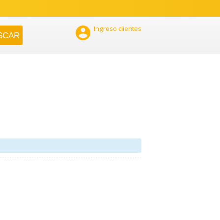

Ingreso clientes