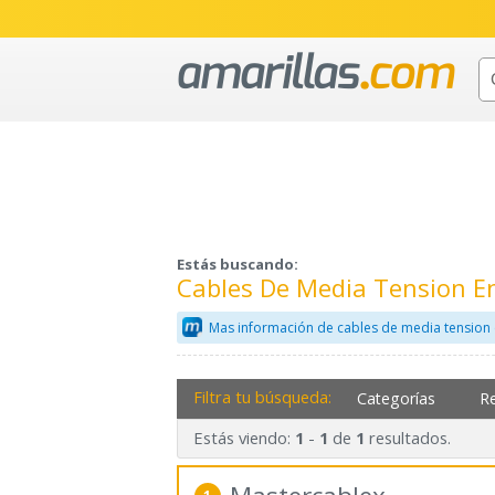
Estás buscando:
Cables De Media Tension En
Mas información de cables de media tension 
Filtra tu búsqueda:
Categorías
R
Estás viendo:
-
de
resultados.
1
1
1