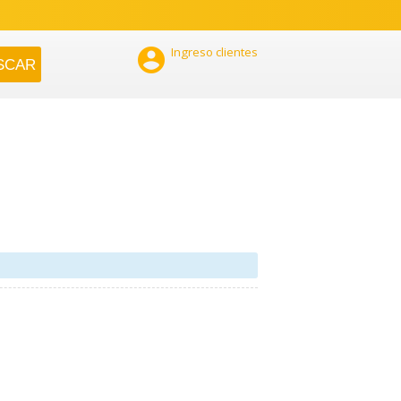

Ingreso clientes