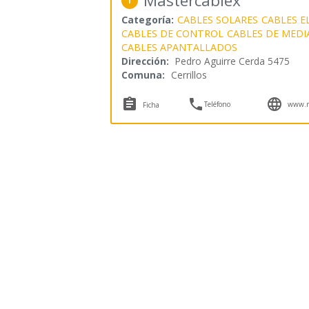
Mastercablex
1
Categoría:
CABLES SOLARES
CABLES E
CABLES DE CONTROL
CABLES DE MEDI
CABLES APANTALLADOS
Dirección:
Pedro Aguirre Cerda 5475
Comuna:
Cerrillos



Teléfono
www.ma
Ficha