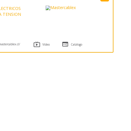
LECTRICOS
A TENSION


stercablex.cl/
Vídeo
Catálogo