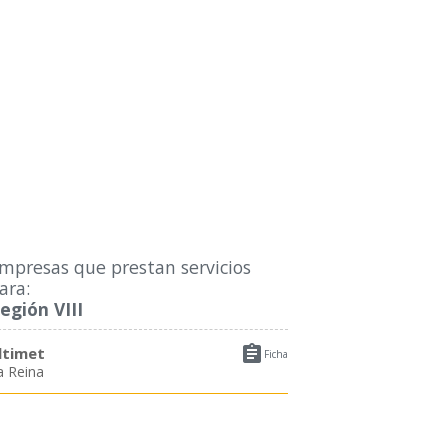
mpresas que prestan servicios
ara:
egión VIII

ltimet
Ficha
a Reina