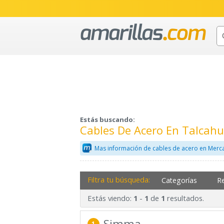
Estás buscando:
Cables De Acero En Talcahu
Mas información de cables de acero en Merca
Filtra tu búsqueda:
Categorías
R
Estás viendo:
-
de
resultados.
1
1
1
Simma
1