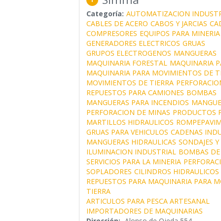
Categoría:
AUTOMATIZACION INDUSTR
CABLES DE ACERO
CABOS Y JARCIAS
CA
COMPRESORES
EQUIPOS PARA MINERIA
GENERADORES ELECTRICOS
GRUAS
GRUPOS ELECTROGENOS
MANGUERAS
MAQUINARIA FORESTAL
MAQUINARIA P
MAQUINARIA PARA MOVIMIENTOS DE T
MOVIMIENTOS DE TIERRA
PERFORACIO
REPUESTOS PARA CAMIONES
BOMBAS
MANGUERAS PARA INCENDIOS
MANGUE
PERFORACION DE MINAS
PRODUCTOS P
MARTILLOS HIDRAULICOS
ROMPEPAVI
GRUAS PARA VEHICULOS
CADENAS INDU
MANGUERAS HIDRAULICAS
SONDAJES Y
ILUMINACION INDUSTRIAL
BOMBAS DE
SERVICIOS PARA LA MINERIA
PERFORAC
SOPLADORES
CILINDROS HIDRAULICOS
REPUESTOS PARA MAQUINARIA PARA M
TIERRA
ARTICULOS PARA PESCA ARTESANAL
IMPORTADORES DE MAQUINARIAS
Dirección:
Alonso de Ojeda 554