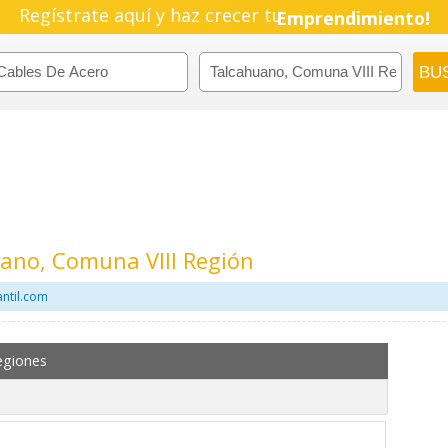
Regístrate aquí y haz crecer tu
Emprendimiento!
ano, Comuna VIII Región
ntil.com
egiones