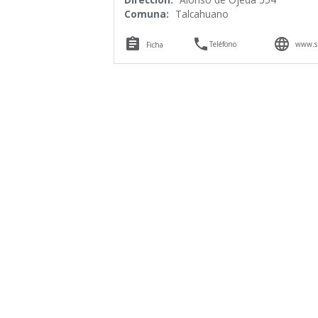
Comuna:
Talcahuano



Teléfono
www.s
Ficha