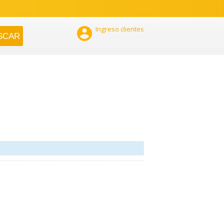

Ingreso clientes