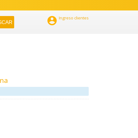

Ingreso clientes
ana