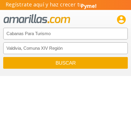
Regístrate aquí y haz crecer tu
Pyme!
Emprendimiento!
