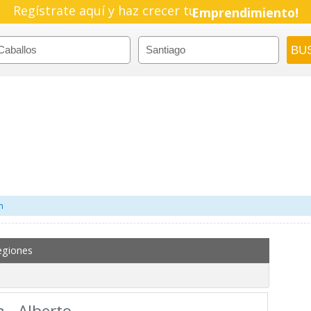
Regístrate aquí y haz crecer tu
Emprendimiento!
m
egiones
., Alberto