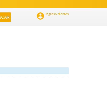

Ingreso clientes