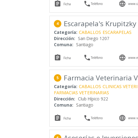



Teléfono
www.ca
Ficha
Escarapela's Krupitzky
4
Categoría:
CABALLOS
ESCARAPELAS
Dirección:
San Diego 1207
Comuna:
Santiago



Teléfono
www.es
Ficha
Farmacia Veterinaria V
5
Categoría:
CABALLOS
CLINICAS VETER
FARMACIAS VETERINARIAS
Dirección:
Club Hípico 922
Comuna:
Santiago



Teléfono
www.ve
Ficha
Asesorías e Inversione
6