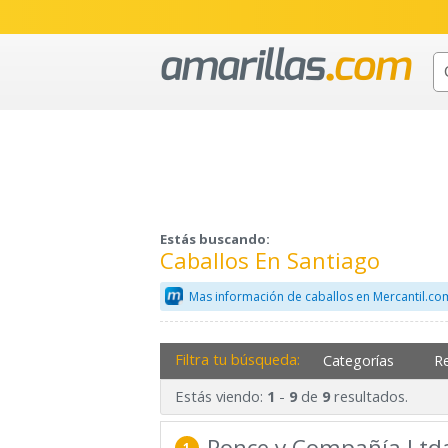
Estás buscando:
Caballos En Santiago
Mas información de caballos en Mercantil.co
Filtra tu búsqueda:
Categorías
R
Estás viendo:
-
de
resultados.
1
9
9
Ponce y Compañía Ltda
1