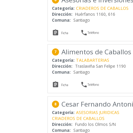
Categoría:
CRIADEROS DE CABALLOS
Dirección:
Huérfanos 1160, 616
Comuna:
Santiago


Teléfono
Ficha
Alimentos de Caballos y
7
Categoría:
TALABARTERIAS
Dirección:
Traslaviña San Felipe 1190
Comuna:
Santiago


Teléfono
Ficha
Cesar Fernando Anton
8
Categoría:
ASESORIAS JURIDICAS
CRIADEROS DE CABALLOS
Dirección:
Fundo los Olmos S/N
Comuna:
Santiago