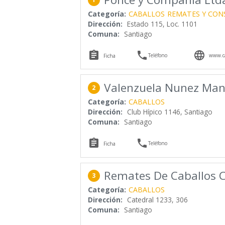
Categoría:
CABALLOS
REMATES Y CON
Dirección:
Estado 115, Loc. 1101
Comuna:
Santiago



Teléfono
www.ca
Ficha
Valenzuela Nunez Man
2
Categoría:
CABALLOS
Dirección:
Club Hípico 1146, Santiago
Comuna:
Santiago


Teléfono
Ficha
Remates De Caballos C
3
Categoría:
CABALLOS
Dirección:
Catedral 1233, 306
Comuna:
Santiago