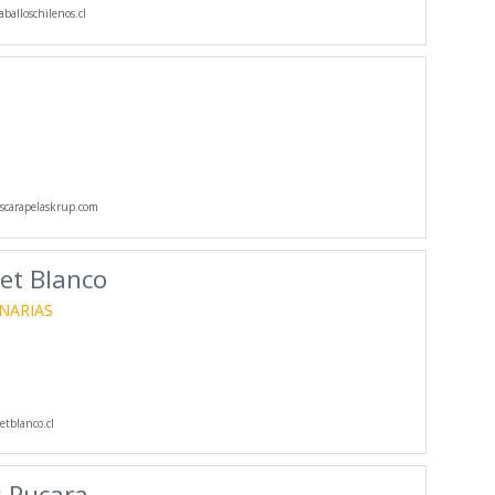
balloschilenos.cl
carapelaskrup.com
et Blanco
INARIAS
tblanco.cl
s Pucara