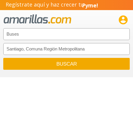
Regístrate aquí y haz crecer tu
Pyme!
Emprendimiento!
