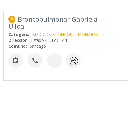
Broncopulmonar Gabriela
1
Ulloa
Categoría:
MEDICOS BRONCOPULMONARES
Dirección:
Estado 42, Loc. 511
Comuna:
Santiago

