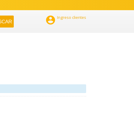

Ingreso clientes