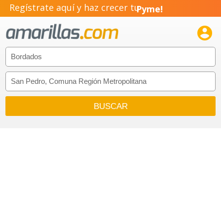
Regístrate aquí y haz crecer tu
Pyme!
Emprendimiento!
