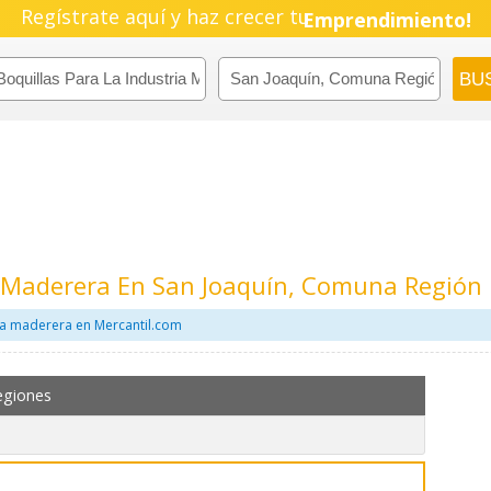
Pyme!
Regístrate aquí y haz crecer tu
Emprendimiento!
a Maderera En San Joaquín, Comuna Región
ria maderera en Mercantil.com
egiones