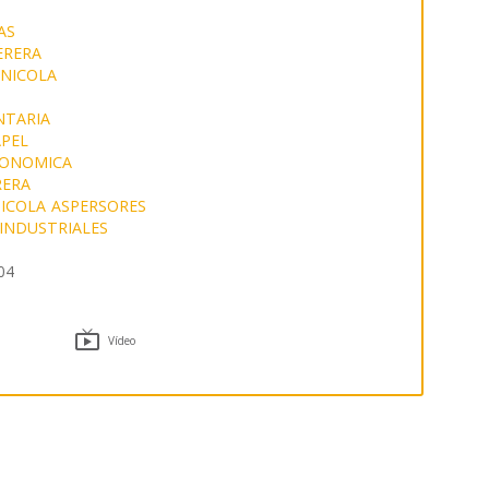
AS
ERERA
INICOLA
NTARIA
APEL
RONOMICA
RERA
NICOLA
ASPERSORES
INDUSTRIALES
04

Vídeo