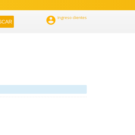

Ingreso clientes