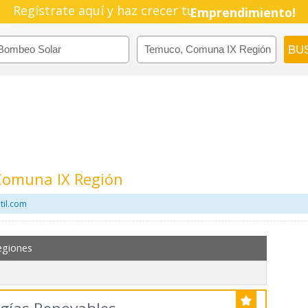
Regístrate aquí y haz crecer tu
Pyme!
Emprendimiento!
Comuna IX Región
til.com
egiones