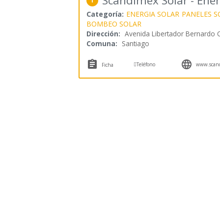
Scandimex Solar - Ene
1
Categoría:
ENERGIA SOLAR
PANELES S
BOMBEO SOLAR
Dirección:
Avenida Libertador Bernardo O
Comuna:
Santiago



Teléfono
www.scand
Ficha