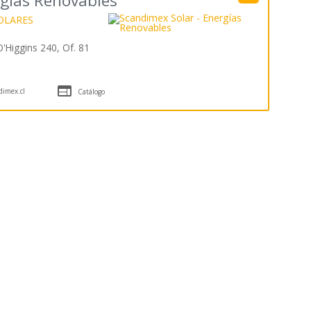
rgías Renovables
OLARES
'Higgins 240, Of. 81

imex.cl
Catálogo