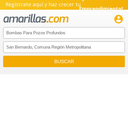
Regístrate aquí y haz crecer tu
Pyme!
Emprendimiento!
