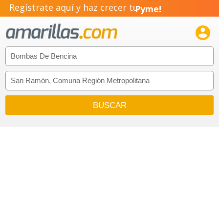
Regístrate aquí y haz crecer tu
Pyme!
Emprendimiento!
