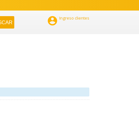

Ingreso clientes