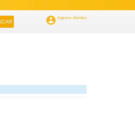

Ingreso clientes