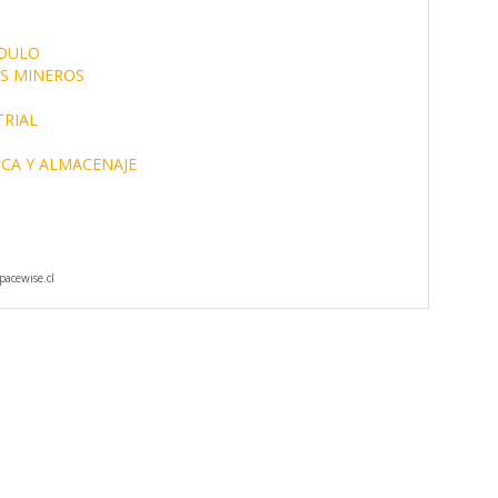
ODULO
S MINEROS
TRIAL
ICA Y ALMACENAJE
acewise.cl