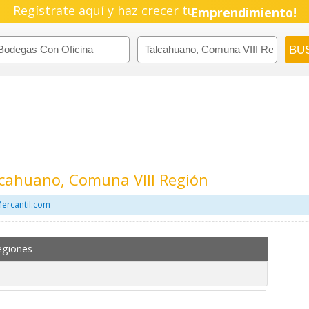
Regístrate aquí y haz crecer tu
Emprendimiento!
lcahuano, Comuna VIII Región
Mercantil.com
egiones