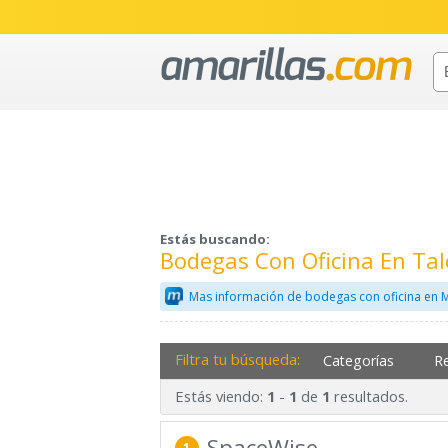
Estás buscando:
Bodegas Con Oficina En Ta
Mas información de bodegas con oficina en 
Filtra tu búsqueda:
Categorías
R
Estás viendo:
-
de
resultados.
1
1
1
SpaceWise
1