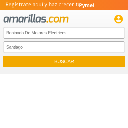
Regístrate aquí y haz crecer tu
Pyme!
Emprendimiento!
