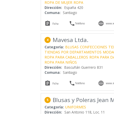
ROPA DE MUJER
ROPA
Dirección:
España 420
Comuna:
Santiago



Teléfono
www.w
Ficha
Mavesa Ltda.
4
Categoría:
BLUSAS
CONFECCIONES
TE
TIENDAS POR DEPARTAMENTOS
MODA
ROPA PARA CABALLEROS
ROPA PARA D
ROPA PARA NIÑOS
Dirección:
Bascuñán Guerrero 831
Comuna:
Santiago



Teléfono
www.m
Ficha
Blusas y Poleras Jean 
5
Categoría:
UNIFORMES
Dirección:
San Antonio 118, Loc. 11