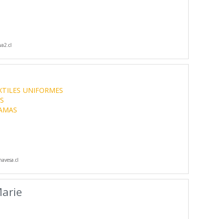
a2.cl
XTILES
UNIFORMES
S
AMAS
avesa.cl
Marie