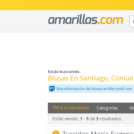
Estás buscando:
Blusas En Santiago, Comun
Mas información de blusas en Mercantil.com
Filtra tu búsqueda:
Categorías
R
Estás viendo:
-
de
resultados.
1
5
5
Zurcidos María Eugeni
1