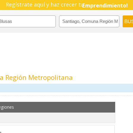
Pyme!
Regístrate aquí y haz crecer tu
Emprendimiento!
a Región Metropolitana
egiones
a