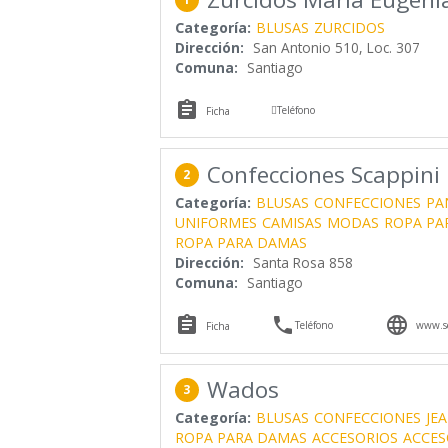
Categoría:
BLUSAS
ZURCIDOS
Dirección:
San Antonio 510, Loc. 307
Comuna:
Santiago


Teléfono
Ficha
Confecciones Scappini
2
Categoría:
BLUSAS
CONFECCIONES
PA
UNIFORMES
CAMISAS
MODAS
ROPA PA
ROPA PARA DAMAS
Dirección:
Santa Rosa 858
Comuna:
Santiago



Teléfono
www.sc
Ficha
Wados
3
Categoría:
BLUSAS
CONFECCIONES
JE
ROPA PARA DAMAS
ACCESORIOS
ACCES