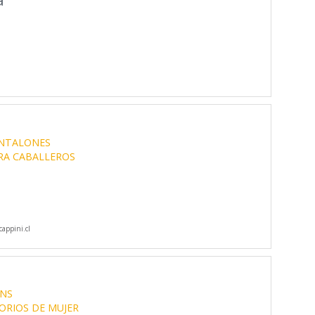
NTALONES
RA CABALLEROS
appini.cl
ANS
ORIOS DE MUJER