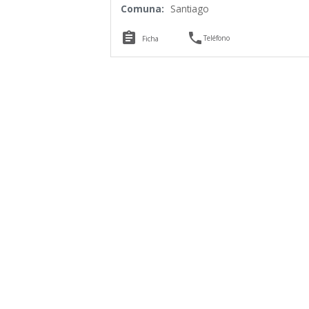
Comuna:
Santiago


Teléfono
Ficha