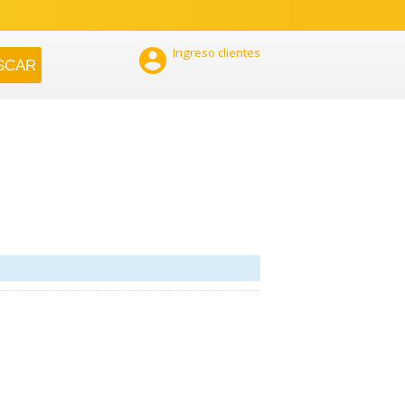

Ingreso clientes