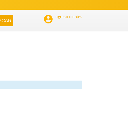

Ingreso clientes