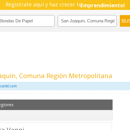
Regístrate aquí y haz crecer tu
Emprendimiento!
oaquín, Comuna Región Metropolitana
cantil.com
egiones
ca Vanni