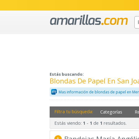
Estás buscando:
Blondas De Papel En San J
Mas información de blondas de papel en Mer
Filtra tu búsqueda:
Categorías
R
Estás viendo:
-
de
resultados.
1
1
1
Bandejas María Angéli
1