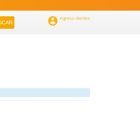

Ingreso clientes