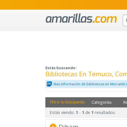
Estás buscando:
Bibliotecas En Temuco, Co
Mas información de bibliotecas en Mercantil
Filtra tu búsqueda:
Categorías
R
Estás viendo:
-
de
resultados.
1
1
1
Dibam
1