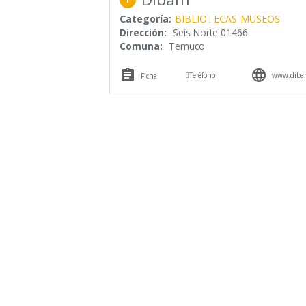
Categoría:
BIBLIOTECAS
MUSEOS
Dirección:
Seis Norte 01466
Comuna:
Temuco



Teléfono
www.dibam
Ficha