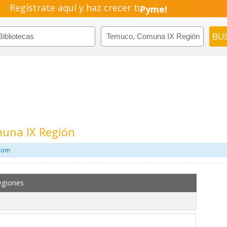
Regístrate aquí y haz crecer tu
Emprendimiento!
muna IX Región
.com
egiones