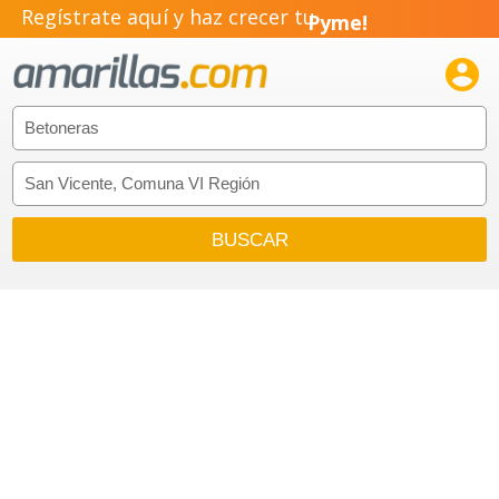
Regístrate aquí y haz crecer tu
Pyme!
Emprendimiento!
