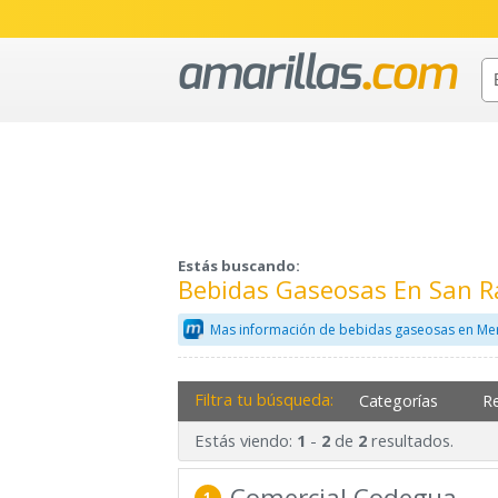
Estás buscando:
Bebidas Gaseosas En San 
Mas información de bebidas gaseosas en Mer
Filtra tu búsqueda:
Categorías
R
Estás viendo:
-
de
resultados.
1
2
2
Comercial Codegua
1