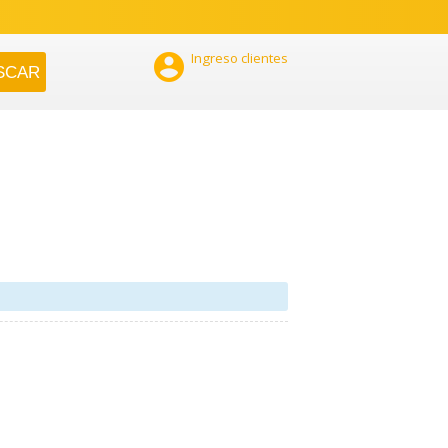

Ingreso clientes