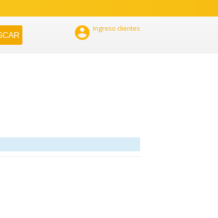

Ingreso clientes