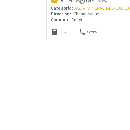
Categoría:
AGUA MINERAL
BEBIDAS G
Dirección:
Chanqueahue
Comuna:
Rengo


Teléfono
Ficha