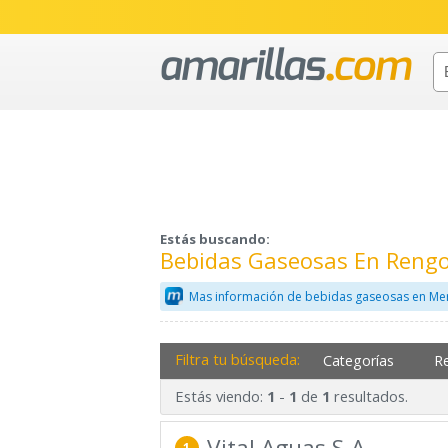
Estás buscando:
Bebidas Gaseosas En Rengo
Mas información de bebidas gaseosas en Mer
Filtra tu búsqueda:
Categorías
R
Estás viendo:
-
de
resultados.
1
1
1
Vital Aguas S.A.
1