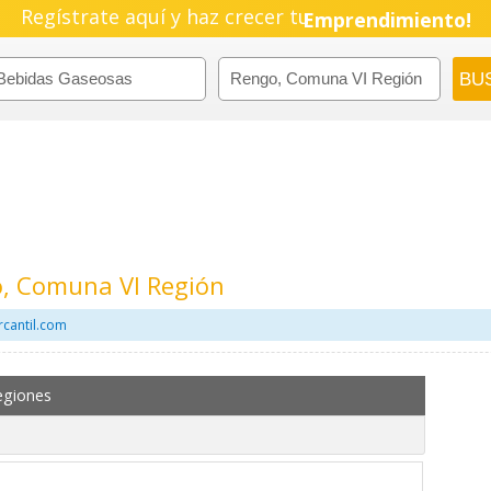
Regístrate aquí y haz crecer tu
Emprendimiento!
, Comuna VI Región
cantil.com
egiones