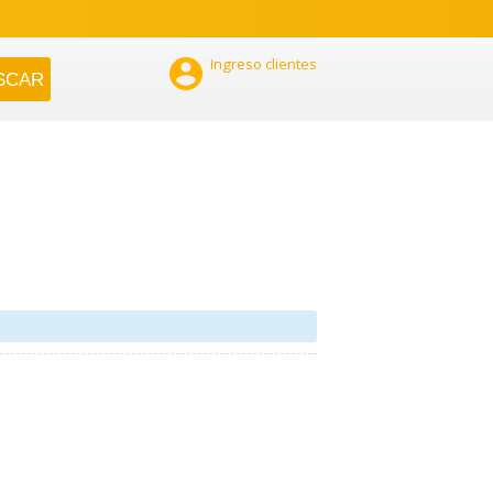

Ingreso clientes