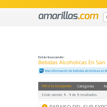
Estás buscando:
Bebidas Alcoholicas En Sa
Mas información de bebidas alcoholicas en M
Filtra tu búsqueda:
Categorías
R
Estás viendo:
-
de
resultados.
1
1
1
PARAISO DEL SUR EXP
1