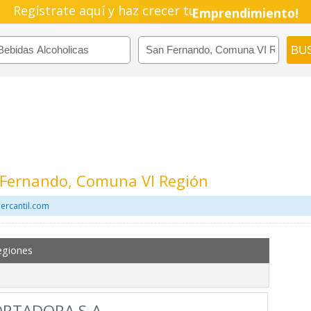
Regístrate aquí y haz crecer tu
Emprendimiento!
n Fernando, Comuna VI Región
ercantil.com
egiones
ORTADORA S.A.