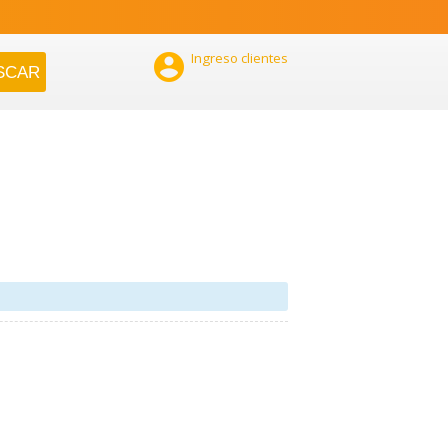

Ingreso clientes