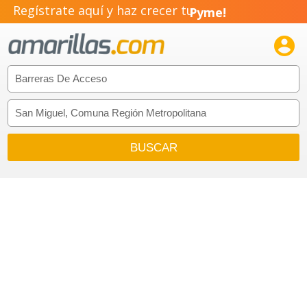
Regístrate aquí y haz crecer tu
Pyme!
Emprendimiento!
