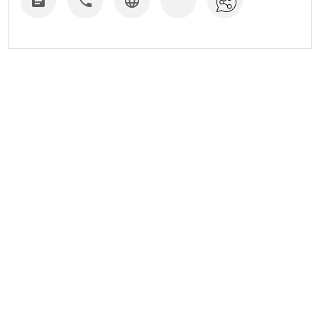


