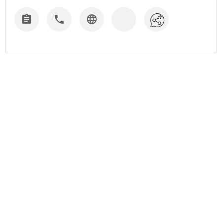


